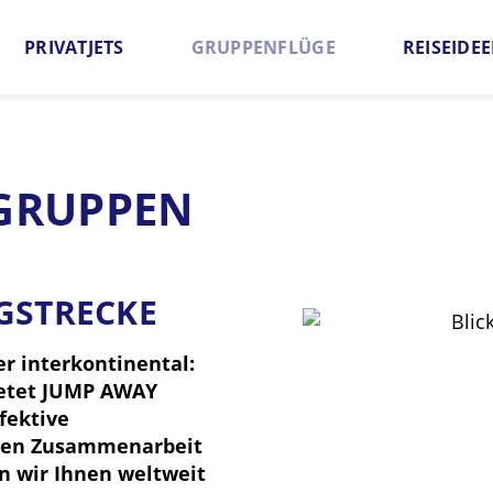
PRIVATJETS
GRUPPENFLÜGE
REISEIDE
Flugzeuge
Angebot anfordern
Linienflüge f
 GRUPPEN
GSTRECKE
er interkontinental:
ietet JUMP AWAY
fektive
igen Zusammenarbeit
n wir Ihnen weltweit