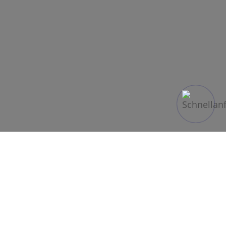
Der zentrumsnahe Flughafen Mailand-Linate ist
bis Ende Oktober vollständig geschlossen.
Grund hierfür sind umfangreiche
Renovierungsarbeiten an der Start- und