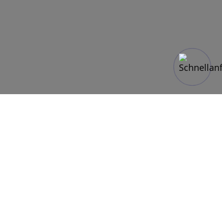
Barcelona ist nicht einfach nur ein
Reiseziel – es ist ein Lebensgefühl. Die
katalanische Metropole am Mittelmeer
begeistert Gruppenreisende aus aller
Welt mit ihrem einzigartigen Mix aus
Geschichte, Architektur, Sonne, Strand
und einem Lebensstil, der ansteckt.