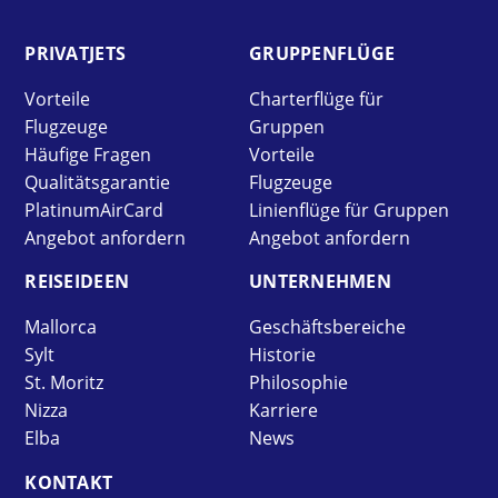
PRIVAT­JETS
GRUPPEN­FLÜGE
Vorteile
Charterflüge für
Flugzeuge
Gruppen
Häufige Fragen
Vorteile
Qualitätsgarantie
Flugzeuge
PlatinumAirCard
Linienflüge für Gruppen
Angebot anfordern
Angebot anfordern
REISE­IDEEN
UNTER­NEHMEN
Mallorca
Geschäftsbereiche
Sylt
Historie
St. Moritz
Philosophie
Nizza
Karriere
Elba
News
KONTAKT