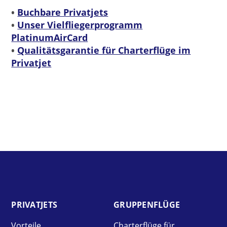
•
Buchbare Privatjets
•
Unser Vielfliegerprogramm
PlatinumAirCard
•
Qualitätsgarantie für Charterflüge im
Privatjet
PRIVAT­JETS
GRUPPEN­FLÜGE
Vorteile
Charterflüge für