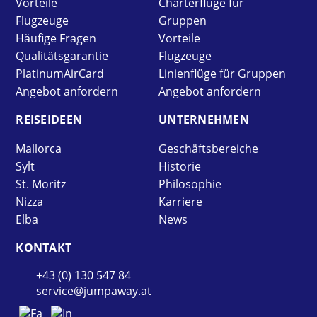
Vorteile
Charterflüge für
Flugzeuge
Gruppen
Häufige Fragen
Vorteile
Qualitätsgarantie
Flugzeuge
PlatinumAirCard
Linienflüge für Gruppen
Angebot anfordern
Angebot anfordern
REISE­IDEEN
UNTER­NEHMEN
Mallorca
Geschäftsbereiche
Sylt
Historie
St. Moritz
Philosophie
Nizza
Karriere
Elba
News
KONTAKT
+43 (0) 130 547 84
service@jumpaway.at