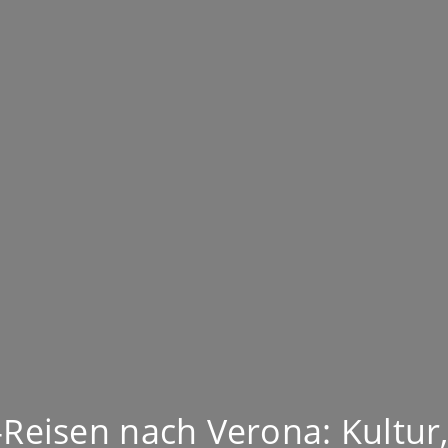
-Reisen nach Verona: Kultur,