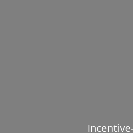
Incentive