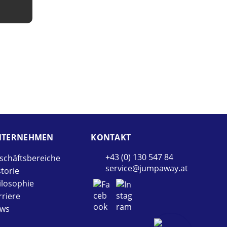
TER­NEHMEN
KONTAKT
+43 (0) 130 547 84
schäftsbereiche
service@jumpaway.at
storie
ilosophie
rriere
ws