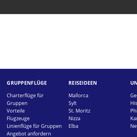
GRUPPEN­FLÜGE
REISE­IDEEN
UN
Charterflüge für
Mallorca
Ge
Gruppen
Sylt
Hi
Vorteile
St. Moritz
Ph
Flugzeuge
Nizza
Ka
Linienflüge für Gruppen
Elba
Ne
Angebot anfordern