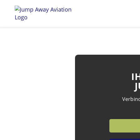
I
Verbind