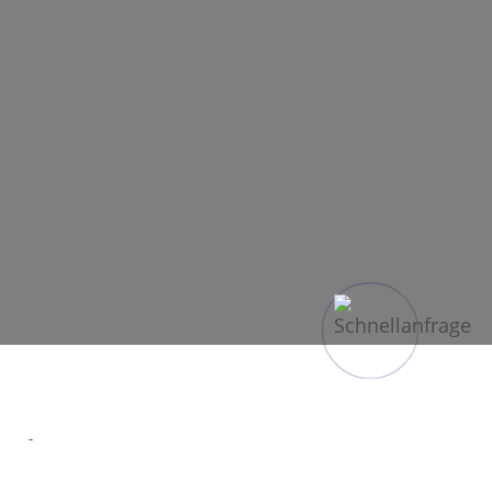
 sofort
gcharter