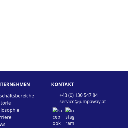
TER­NEHMEN
KONTAKT
+43 (0) 130 547 84
schäftsbereiche
service@jumpaway.at
storie
ilosophie
rriere
ws