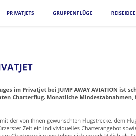
PRIVATJETS
GRUPPENFLÜGE
REISEIDE
Angebot anfordern
Häufige Fragen
Qualitätsga
IVATJET
uges im Privatjet bei JUMP AWAY AVIATION ist sch
uchten Charterflug. Monatliche Mindestabnahmen,
 mit der von Ihnen gewünschten Flugstrecke, dem Flu
ürzerster Zeit ein indivividuelles Charterangebot so
ere Charterpreise verstehen sich grundsätzlich als En