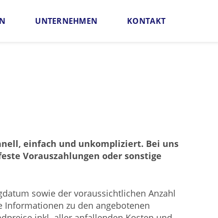
EN
UNTERNEHMEN
KONTAKT
rantie
PlatinumAirCard
nell, einfach und unkompliziert. Bei uns
 feste Vorauszahlungen oder sonstige
gdatum sowie der voraussichtlichen Anzahl
wie Informationen zu den angebotenen
dpreise inkl. aller anfallenden Kosten und