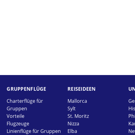
GRUPPEN­FLÜGE
REISE­IDEEN
UN
Charterflüge für
Mallorca
Ge
Gruppen
Sylt
Hi
Vorteile
St. Moritz
Ph
Flugzeuge
Nizza
Ka
Linienflüge für Gruppen
Elba
Ne