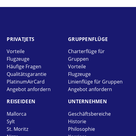
PRIVAT­JETS
GRUPPEN­FLÜGE
Vorteile
Charterflüge für
Flugzeuge
Gruppen
Häufige Fragen
Vorteile
Qualitätsgarantie
Flugzeuge
PlatinumAirCard
Linienflüge für Gruppen
Angebot anfordern
Angebot anfordern
REISE­IDEEN
UNTER­NEHMEN
Mallorca
Geschäftsbereiche
Sylt
Historie
St. Moritz
Philosophie