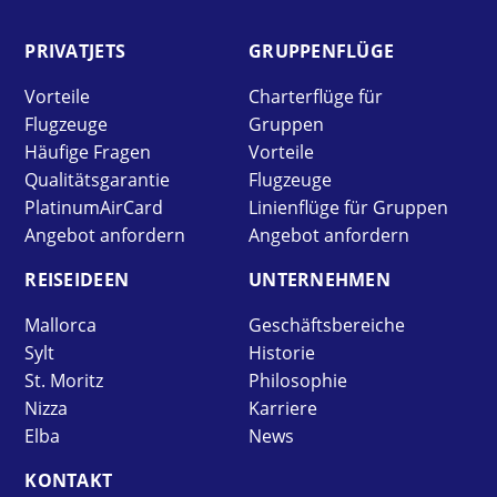
PRIVAT­JETS
GRUPPEN­FLÜGE
Vorteile
Charterflüge für
Flugzeuge
Gruppen
Häufige Fragen
Vorteile
Qualitätsgarantie
Flugzeuge
PlatinumAirCard
Linienflüge für Gruppen
Angebot anfordern
Angebot anfordern
REISE­IDEEN
UNTER­NEHMEN
Mallorca
Geschäftsbereiche
Sylt
Historie
St. Moritz
Philosophie
Nizza
Karriere
Elba
News
KONTAKT