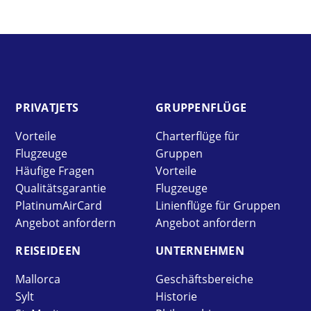
PRIVAT­JETS
GRUPPEN­FLÜGE
Vorteile
Charterflüge für
Flugzeuge
Gruppen
Häufige Fragen
Vorteile
Qualitätsgarantie
Flugzeuge
PlatinumAirCard
Linienflüge für Gruppen
Angebot anfordern
Angebot anfordern
REISE­IDEEN
UNTER­NEHMEN
Mallorca
Geschäftsbereiche
Sylt
Historie