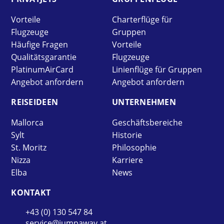
Vorteile
Charterflüge für
Flugzeuge
Gruppen
Häufige Fragen
Vorteile
Qualitätsgarantie
Flugzeuge
PlatinumAirCard
Linienflüge für Gruppen
Angebot anfordern
Angebot anfordern
REISE­IDEEN
UNTER­NEHMEN
Mallorca
Geschäftsbereiche
Sylt
Historie
St. Moritz
Philosophie
Nizza
Karriere
Elba
News
KONTAKT
+43 (0) 130 547 84
service@jumpaway.at